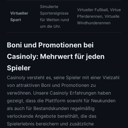
Simulierte
Virtueller Fußball, Virtuelle
Virtueller
Sportereignisse
Pferderennen, Virtuelle
Sport
für Wetten rund
Windhunderennen
um die Uhr.
Boni und Promotionen bei
Casinoly: Mehrwert für jeden
Spieler
Casinoly versteht es, seine Spieler mit einer Vielzahl
von attraktiven Boni und Promotionen zu
verwöhnen. Unsere Casinoly Erfahrungen haben
gezeigt, dass die Plattform sowohl für Neukunden
als auch für Bestandskunden regelmäßig
verlockende Angebote bereithält, die das
Spielerlebnis bereichern und zusätzliche