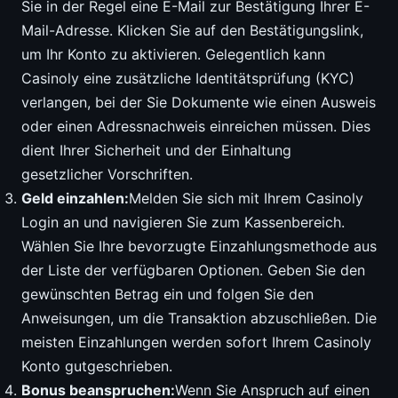
Sie in der Regel eine E-Mail zur Bestätigung Ihrer E-
Mail-Adresse. Klicken Sie auf den Bestätigungslink,
um Ihr Konto zu aktivieren. Gelegentlich kann
Casinoly eine zusätzliche Identitätsprüfung (KYC)
verlangen, bei der Sie Dokumente wie einen Ausweis
oder einen Adressnachweis einreichen müssen. Dies
dient Ihrer Sicherheit und der Einhaltung
gesetzlicher Vorschriften.
Geld einzahlen:
Melden Sie sich mit Ihrem Casinoly
Login an und navigieren Sie zum Kassenbereich.
Wählen Sie Ihre bevorzugte Einzahlungsmethode aus
der Liste der verfügbaren Optionen. Geben Sie den
gewünschten Betrag ein und folgen Sie den
Anweisungen, um die Transaktion abzuschließen. Die
meisten Einzahlungen werden sofort Ihrem Casinoly
Konto gutgeschrieben.
Bonus beanspruchen:
Wenn Sie Anspruch auf einen