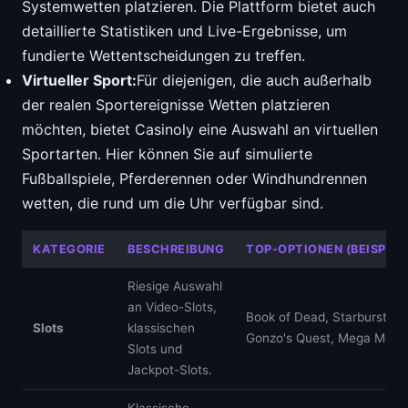
Systemwetten platzieren. Die Plattform bietet auch
detaillierte Statistiken und Live-Ergebnisse, um
fundierte Wettentscheidungen zu treffen.
Virtueller Sport:
Für diejenigen, die auch außerhalb
der realen Sportereignisse Wetten platzieren
möchten, bietet Casinoly eine Auswahl an virtuellen
Sportarten. Hier können Sie auf simulierte
Fußballspiele, Pferderennen oder Windhundrennen
wetten, die rund um die Uhr verfügbar sind.
KATEGORIE
BESCHREIBUNG
TOP-OPTIONEN (BEISPIEL
Riesige Auswahl
an Video-Slots,
Book of Dead, Starburst,
Slots
klassischen
Gonzo's Quest, Mega Mool
Slots und
Jackpot-Slots.