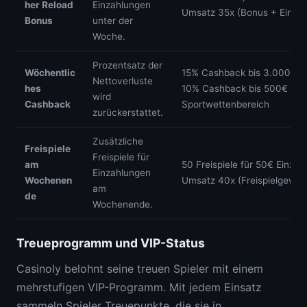
her Reload
Einzahlungen
Umsatz 35x (Bonus + Einzah
Bonus
unter der
Woche.
Prozentsatz der
Wöchentlic
15% Cashback bis 3.000€ im
Nettoverluste
hes
10% Cashback bis 500€ im
wird
Cashback
Sportwettenbereich
zurückerstattet.
Zusätzliche
Freispiele
Freispiele für
am
50 Freispiele für 50€ Einzah
Einzahlungen
Wochenen
Umsatz 40x (Freispielgewin
am
de
Wochenende.
Treueprogramm und VIP-Status
Casinoly belohnt seine treuen Spieler mit einem
mehrstufigen VIP-Programm. Mit jedem Einsatz
sammeln Spieler Treuepunkte, die sie in