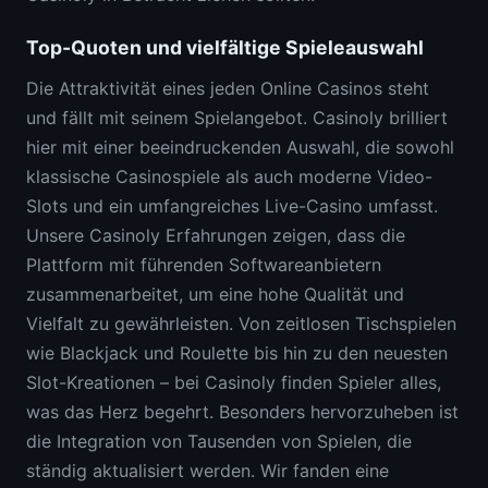
Top-Quoten und vielfältige Spieleauswahl
Die Attraktivität eines jeden Online Casinos steht
und fällt mit seinem Spielangebot. Casinoly brilliert
hier mit einer beeindruckenden Auswahl, die sowohl
klassische Casinospiele als auch moderne Video-
Slots und ein umfangreiches Live-Casino umfasst.
Unsere Casinoly Erfahrungen zeigen, dass die
Plattform mit führenden Softwareanbietern
zusammenarbeitet, um eine hohe Qualität und
Vielfalt zu gewährleisten. Von zeitlosen Tischspielen
wie Blackjack und Roulette bis hin zu den neuesten
Slot-Kreationen – bei Casinoly finden Spieler alles,
was das Herz begehrt. Besonders hervorzuheben ist
die Integration von Tausenden von Spielen, die
ständig aktualisiert werden. Wir fanden eine