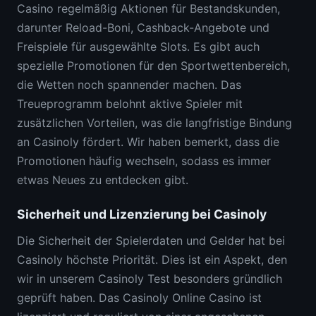
Casino regelmäßig Aktionen für Bestandskunden,
darunter Reload-Boni, Cashback-Angebote und
Freispiele für ausgewählte Slots. Es gibt auch
spezielle Promotionen für den Sportwettenbereich,
die Wetten noch spannender machen. Das
Treueprogramm belohnt aktive Spieler mit
zusätzlichen Vorteilen, was die langfristige Bindung
an Casinoly fördert. Wir haben bemerkt, dass die
Promotionen häufig wechseln, sodass es immer
etwas Neues zu entdecken gibt.
Sicherheit und Lizenzierung bei Casinoly
Die Sicherheit der Spielerdaten und Gelder hat bei
Casinoly höchste Priorität. Dies ist ein Aspekt, den
wir in unserem Casinoly Test besonders gründlich
geprüft haben. Das Casinoly Online Casino ist