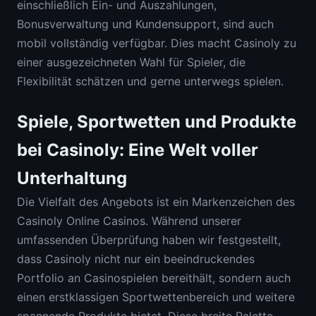
einschließlich Ein- und Auszahlungen,
Bonusverwaltung und Kundensupport, sind auch
mobil vollständig verfügbar. Dies macht Casinoly zu
einer ausgezeichneten Wahl für Spieler, die
Flexibilität schätzen und gerne unterwegs spielen.
Spiele, Sportwetten und Produkte
bei Casinoly: Eine Welt voller
Unterhaltung
Die Vielfalt des Angebots ist ein Markenzeichen des
Casinoly Online Casinos. Während unserer
umfassenden Überprüfung haben wir festgestellt,
dass Casinoly nicht nur ein beeindruckendes
Portfolio an Casinospielen bereithält, sondern auch
einen erstklassigen Sportwettenbereich und weitere