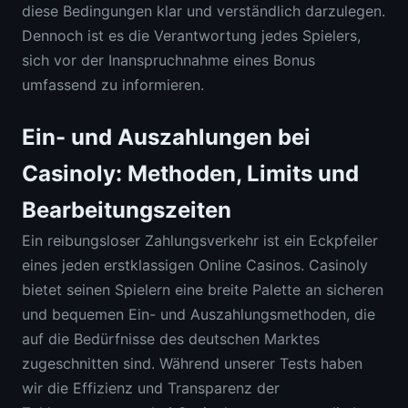
diese Bedingungen klar und verständlich darzulegen.
Dennoch ist es die Verantwortung jedes Spielers,
sich vor der Inanspruchnahme eines Bonus
umfassend zu informieren.
Ein- und Auszahlungen bei
Casinoly: Methoden, Limits und
Bearbeitungszeiten
Ein reibungsloser Zahlungsverkehr ist ein Eckpfeiler
eines jeden erstklassigen Online Casinos. Casinoly
bietet seinen Spielern eine breite Palette an sicheren
und bequemen Ein- und Auszahlungsmethoden, die
auf die Bedürfnisse des deutschen Marktes
zugeschnitten sind. Während unserer Tests haben
wir die Effizienz und Transparenz der