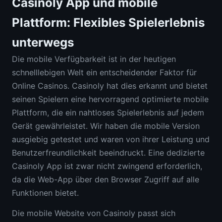
Casinoly App und mobile
Plattform: Flexibles Spielerlebnis
unterwegs
Die mobile Verfügbarkeit ist in der heutigen
schnelllebigen Welt ein entscheidender Faktor für
Online Casinos. Casinoly hat dies erkannt und bietet
seinen Spielern eine hervorragend optimierte mobile
Plattform, die ein nahtloses Spielerlebnis auf jedem
Gerät gewährleistet. Wir haben die mobile Version
ausgiebig getestet und waren von ihrer Leistung und
Benutzerfreundlichkeit beeindruckt. Eine dedizierte
Casinoly App ist zwar nicht zwingend erforderlich,
da die Web-App über den Browser Zugriff auf alle
Funktionen bietet.
Die mobile Website von Casinoly passt sich