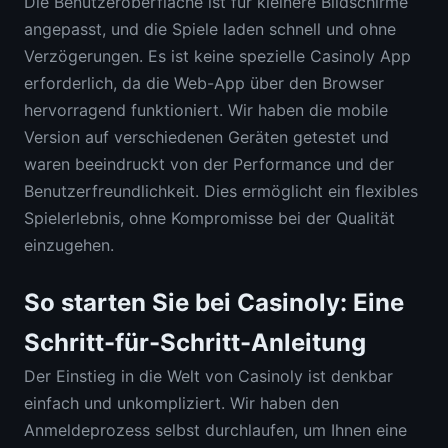
Die Benutzeroberfläche ist für kleinere Bildschirme
angepasst, und die Spiele laden schnell und ohne
Verzögerungen. Es ist keine spezielle Casinoly App
erforderlich, da die Web-App über den Browser
hervorragend funktioniert. Wir haben die mobile
Version auf verschiedenen Geräten getestet und
waren beeindruckt von der Performance und der
Benutzerfreundlichkeit. Dies ermöglicht ein flexibles
Spielerlebnis, ohne Kompromisse bei der Qualität
einzugehen.
So starten Sie bei Casinoly: Eine
Schritt-für-Schritt-Anleitung
Der Einstieg in die Welt von Casinoly ist denkbar
einfach und unkompliziert. Wir haben den
Anmeldeprozess selbst durchlaufen, um Ihnen eine