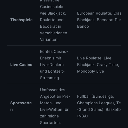
Klassische
Casinospiele
wie Blackjack,
European Roulette, Classic
Tischspiele
Roulette und
Blackjack, Baccarat Punto
Baccarat in
Banco
verschiedenen
Varianten.
Echtes Casino-
Erlebnis mit
Live Roulette, Live
Live Casino
Live-Dealern
Blackjack, Crazy Time,
und Echtzeit-
Monopoly Live
Streaming.
Umfassendes
Angebot an Pre-
Fußball (Bundesliga,
Sportwette
Match- und
Champions League), Tenni
n
Live-Wetten für
(Grand Slams), Basketball
zahlreiche
(NBA)
Sportarten.