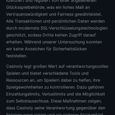
lizenziert und reguliert von einer angesehenen
Glücksspielbehörde, was ein hohes Maß an
Vertrauenswürdigkeit und Fairness gewährleistet.
Alle Transaktionen und persönlichen Daten werden
durch modernste SSL-Verschlüsselungstechnologien
geschützt, sodass Dritte keinen Zugriff darauf
erhalten. Während unserer Untersuchung konnten
wir keine Anzeichen für Sicherheitslücken
feststellen.
Casinoly legt großen Wert auf verantwortungsvolles
Spielen und bietet verschiedene Tools und
Ressourcen an, um Spielern dabei zu helfen, ihre
Spielgewohnheiten zu kontrollieren. Dazu gehören
Einzahlungslimits, Verlustlimits und die Möglichkeit
zum Selbstausschluss. Diese Maßnahmen zeigen,
dass Casinoly seine Verantwortung gegenüber den
Spielern ernst nimmt und ein sicheres Spielumfeld