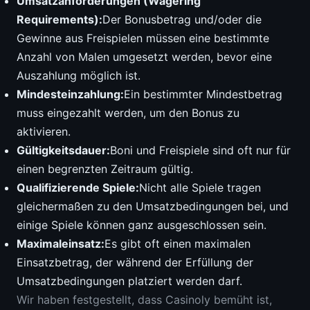
Umsatzanforderungen (Wagering
Requirements):
Der Bonusbetrag und/oder die
Gewinne aus Freispielen müssen eine bestimmte
Anzahl von Malen umgesetzt werden, bevor eine
Auszahlung möglich ist.
Mindesteinzahlung:
Ein bestimmter Mindestbetrag
muss eingezahlt werden, um den Bonus zu
aktivieren.
Gültigkeitsdauer:
Boni und Freispiele sind oft nur für
einen begrenzten Zeitraum gültig.
Qualifizierende Spiele:
Nicht alle Spiele tragen
gleichermaßen zu den Umsatzbedingungen bei, und
einige Spiele können ganz ausgeschlossen sein.
Maximaleinsatz:
Es gibt oft einen maximalen
Einsatzbetrag, der während der Erfüllung der
Umsatzbedingungen platziert werden darf.
Wir haben festgestellt, dass Casinoly bemüht ist,