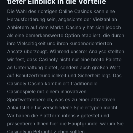
tiefer Einblick in die Vorteile
Die Wahl des richtigen Online Casinos kann eine
Herausforderung sein, angesichts der Vielzahl an
Anbietern auf dem Markt. Casinoly hat sich jedoch
als eine bemerkenswerte Option etabliert, die durch
ihre Vielseitigkeit und ihren kundenorientierten
Ansatz überzeugt. Während unserer Analyse stellten
wir fest, dass Casinoly nicht nur eine breite Palette
an Unterhaltung bietet, sondern auch großen Wert
auf Benutzerfreundlichkeit und Sicherheit legt. Das
Casinoly Casino kombiniert traditionelle
Casinospiele mit einem innovativen
Sportwettenbereich, was es zu einer attraktiven
Anlaufstelle für verschiedene Spielertypen macht.
Wir haben die Plattform intensiv getestet und
präsentieren Ihnen hier die Hauptgründe, warum Sie
Casinoly in Betracht ziehen sollten.