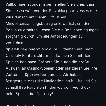
Willkommensbonus haben, stellen Sie sicher, dass
Sie diesen während des Einzahlungsprozesses oder
kurz danach aktivieren. Oft ist ein
Mindesteinzahlungsbetrag erforderlich, um den
Bonus zu erhalten. Lesen Sie die Bonusbedingungen
sorgfältig durch, um alle Anforderungen zu
verstehen.
Spielen beginnen:
Sobald Ihr Guthaben auf Ihrem
Casinoly Konto sichtbar ist, können Sie mit dem
Spielen beginnen. Stöbern Sie durch die große
Auswahl an Casino-Spielen oder platzieren Sie Ihre
Wetten im Sportwettenbereich. Wir haben
festgestellt, dass die Navigation intuitiv ist und Sie
schnell Ihre Favoriten finden werden. Viel Glück
beim Spielen bei Casinoly!