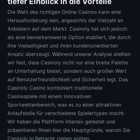
tiefer Einblick in die Vorteile
Die Wahl des richtigen Online Casinos kann eine
Herausforderung sein, angesichts der Vielzahl an
Anbietern auf dem Markt. Casinoly hat sich jedoch
als eine bemerkenswerte Option etabliert, die durch
ihre Vielseitigkeit und ihren kundenorientierten
Ansatz überzeugt. Während unserer Analyse stellten
wir fest, dass Casinoly nicht nur eine breite Palette
an Unterhaltung bietet, sondern auch großen Wert
auf Benutzerfreundlichkeit und Sicherheit legt. Das
Casinoly Casino kombiniert traditionelle
Casinospiele mit einem innovativen
Sportwettenbereich, was es zu einer attraktiven
Anlaufstelle für verschiedene Spielertypen macht.
Wir haben die Plattform intensiv getestet und
präsentieren Ihnen hier die Hauptgründe, warum Sie
Casinoly in Betracht ziehen sollten.