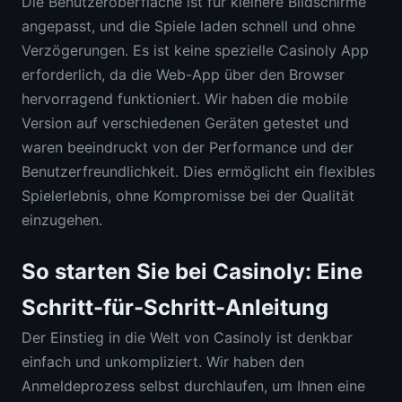
Die Benutzeroberfläche ist für kleinere Bildschirme
angepasst, und die Spiele laden schnell und ohne
Verzögerungen. Es ist keine spezielle Casinoly App
erforderlich, da die Web-App über den Browser
hervorragend funktioniert. Wir haben die mobile
Version auf verschiedenen Geräten getestet und
waren beeindruckt von der Performance und der
Benutzerfreundlichkeit. Dies ermöglicht ein flexibles
Spielerlebnis, ohne Kompromisse bei der Qualität
einzugehen.
So starten Sie bei Casinoly: Eine
Schritt-für-Schritt-Anleitung
Der Einstieg in die Welt von Casinoly ist denkbar
einfach und unkompliziert. Wir haben den
Anmeldeprozess selbst durchlaufen, um Ihnen eine