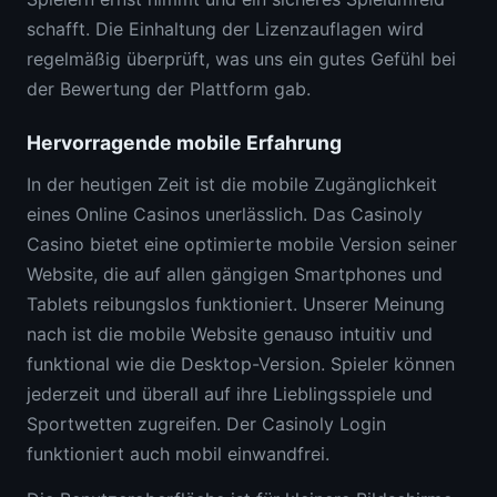
schafft. Die Einhaltung der Lizenzauflagen wird
regelmäßig überprüft, was uns ein gutes Gefühl bei
der Bewertung der Plattform gab.
Hervorragende mobile Erfahrung
In der heutigen Zeit ist die mobile Zugänglichkeit
eines Online Casinos unerlässlich. Das Casinoly
Casino bietet eine optimierte mobile Version seiner
Website, die auf allen gängigen Smartphones und
Tablets reibungslos funktioniert. Unserer Meinung
nach ist die mobile Website genauso intuitiv und
funktional wie die Desktop-Version. Spieler können
jederzeit und überall auf ihre Lieblingsspiele und
Sportwetten zugreifen. Der Casinoly Login
funktioniert auch mobil einwandfrei.