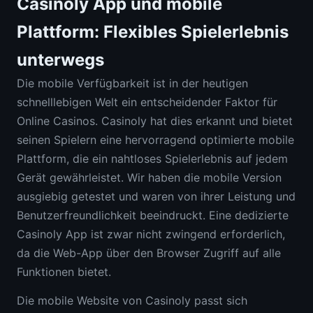
Casinoly App und mobile
Plattform: Flexibles Spielerlebnis
unterwegs
Die mobile Verfügbarkeit ist in der heutigen
schnelllebigen Welt ein entscheidender Faktor für
Online Casinos. Casinoly hat dies erkannt und bietet
seinen Spielern eine hervorragend optimierte mobile
Plattform, die ein nahtloses Spielerlebnis auf jedem
Gerät gewährleistet. Wir haben die mobile Version
ausgiebig getestet und waren von ihrer Leistung und
Benutzerfreundlichkeit beeindruckt. Eine dedizierte
Casinoly App ist zwar nicht zwingend erforderlich,
da die Web-App über den Browser Zugriff auf alle
Funktionen bietet.
Die mobile Website von Casinoly passt sich