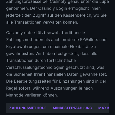
Zahlungsprozesse bei Casinoly genau unter die Lupe
genommen. Der Casinoly Login ermöglicht Ihnen
jederzeit den Zugriff auf den Kassenbereich, wo Sie
alle Transaktionen verwalten können.
Casinoly unterstützt sowohl traditionelle
Zahlungsmethoden als auch moderne E-Wallets und
Kryptowährungen, um maximale Flexibilität zu
gewährleisten. Wir haben festgestellt, dass alle
Transaktionen durch fortschrittliche
Verschlüsselungstechnologien geschützt sind, was
die Sicherheit Ihrer finanziellen Daten gewährleistet.
Die Bearbeitungszeiten für Einzahlungen sind in der
Regel sofort, während Auszahlungen je nach
Methode variieren können.
ZAHLUNGSMETHODE
MINDESTEINZAHLUNG
MAXIMAL