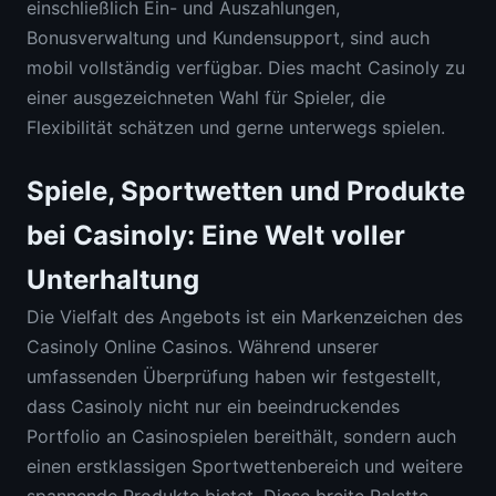
einschließlich Ein- und Auszahlungen,
Bonusverwaltung und Kundensupport, sind auch
mobil vollständig verfügbar. Dies macht Casinoly zu
einer ausgezeichneten Wahl für Spieler, die
Flexibilität schätzen und gerne unterwegs spielen.
Spiele, Sportwetten und Produkte
bei Casinoly: Eine Welt voller
Unterhaltung
Die Vielfalt des Angebots ist ein Markenzeichen des
Casinoly Online Casinos. Während unserer
umfassenden Überprüfung haben wir festgestellt,
dass Casinoly nicht nur ein beeindruckendes
Portfolio an Casinospielen bereithält, sondern auch
einen erstklassigen Sportwettenbereich und weitere