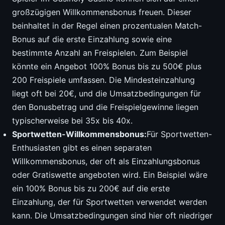
großzügigen Willkommensbonus freuen. Dieser
beinhaltet in der Regel einen prozentualen Match-
Bonus auf die erste Einzahlung sowie eine
bestimmte Anzahl an Freispielen. Zum Beispiel
könnte ein Angebot 100% Bonus bis zu 500€ plus
200 Freispiele umfassen. Die Mindesteinzahlung
liegt oft bei 20€, und die Umsatzbedingungen für
den Bonusbetrag und die Freispielgewinne liegen
typischerweise bei 35x bis 40x.
Sportwetten-Willkommensbonus:
Für Sportwetten-
Enthusiasten gibt es einen separaten
Willkommensbonus, der oft als Einzahlungsbonus
oder Gratiswette angeboten wird. Ein Beispiel wäre
ein 100% Bonus bis zu 200€ auf die erste
Einzahlung, der für Sportwetten verwendet werden
kann. Die Umsatzbedingungen sind hier oft niedriger