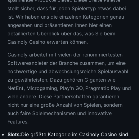
spannende Produkte bietet. Diese breite Palette
stellt sicher, dass für jeden Spielertyp etwas dabei
ist. Wir haben uns die einzelnen Kategorien genau
angesehen und präsentieren Ihnen hier einen
detaillierten Überblick über das, was Sie beim
Casinoly Casino erwarten können.
Casinoly arbeitet mit vielen der renommiertesten
Softwareanbieter der Branche zusammen, um eine
hochwertige und abwechslungsreiche Spielauswahl
zu gewährleisten. Dazu gehören Giganten wie
NetEnt, Microgaming, Play'n GO, Pragmatic Play und
viele andere. Diese Partnerschaften garantieren
nicht nur eine große Anzahl von Spielen, sondern
auch faire Spielmechanismen und innovative
Features.
Slots:
Die größte Kategorie im Casinoly Casino sind